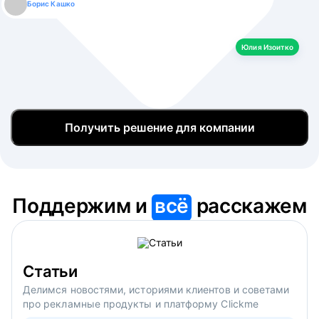
Борис Кашко
Юлия Изоитко
Александр Кулагин
Даниил Макаров
Екатерина Лазаренко
Юлия Изоитко
Получить решение для компании
Поддержим и
всё
расскажем
Статьи
Делимся новостями, историями клиентов и советами
про рекламные продукты и платформу Clickme