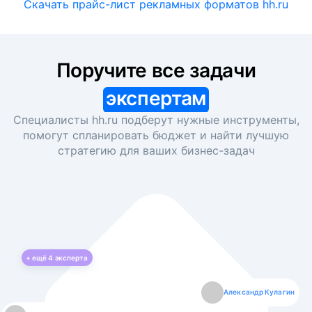
Скачать прайс-лист рекламных форматов hh.ru
Поручите все задачи
экспертам
Специалисты hh.ru подберут нужные инструменты,
помогут спланировать бюджет и найти лучшую
стратегию для ваших
бизнес-задач
+ ещё
4
эксперта
Екатерина Лазаренко
Александр Кулагин
Даниил Макаров
Борис Кашко
Юлия Изоитко