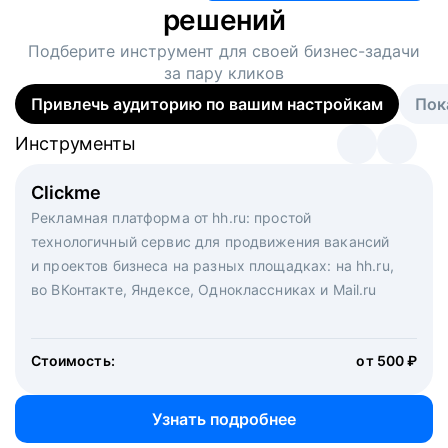
решений
Подберите инструмент для своей
бизнес-задачи
за пару кликов
Привлечь аудиторию по вашим настройкам
Пок
Инструменты
Инструменты
Инструменты
Виртуальный рекрутер
Clickme
Вакансия дня
Массовый подбор под ключ. Решите, сколько
Рекламная платформа от hh.ru: простой
Рекламный формат для вакансий на главной странице
кандидатов и когда вам нужно, и за дело возьмутся
технологичный сервис для продвижения вакансий
hh.ru. Увеличивает количество откликов
маркетологи, рекрутеры и проектные менеджеры
и проектов бизнеса на разных площадках: на hh.ru,
hh.ru с целым набором digital-инструментов
во ВКонтакте, Яндексе, Одноклассниках и Mail.ru
Стоимость:
от 200 000 ₽
Узнать подробнее
Стоимость:
от 500 ₽
Узнать подробнее
Узнать подробнее