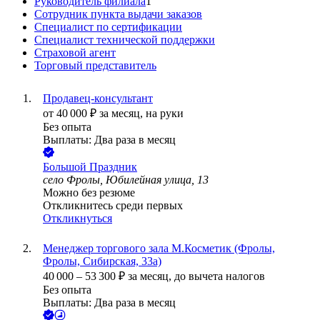
Руководитель филиала
1
Сотрудник пункта выдачи заказов
Специалист по сертификации
Специалист технической поддержки
Страховой агент
Торговый представитель
Продавец-консультант
от
40 000
₽
за месяц,
на руки
Без опыта
Выплаты: Два раза в месяц
Большой Праздник
село Фролы, Юбилейная улица, 13
Можно без резюме
Откликнитесь среди первых
Откликнуться
Менеджер торгового зала М.Косметик (Фролы,
Фролы, Сибирская, 33а)
40 000
–
53 300
₽
за месяц,
до вычета налогов
Без опыта
Выплаты: Два раза в месяц