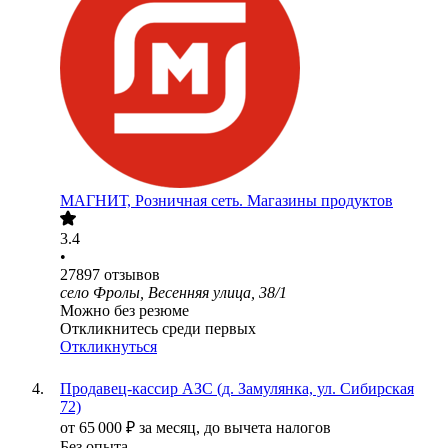
МАГНИТ, Розничная сеть. Магазины продуктов
3.4
•
27897
отзывов
село Фролы, Весенняя улица, 38/1
Можно без резюме
Откликнитесь среди первых
Откликнуться
Продавец-кассир АЗС (д. Замулянка, ул. Сибирская
72)
от
65 000
₽
за месяц,
до вычета налогов
Без опыта