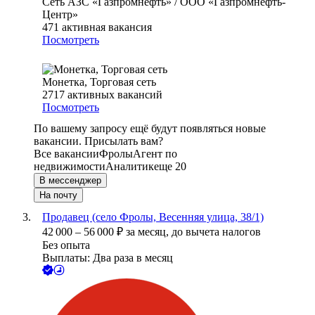
Сеть АЗС «Газпромнефть» / ООО «Газпромнефть-
Центр»
471
активная вакансия
Посмотреть
Монетка, Торговая сеть
2717
активных вакансий
Посмотреть
По вашему запросу ещё будут появляться новые
вакансии. Присылать вам?
Все вакансии
Фролы
Агент по
недвижимости
Аналитик
еще 20
В мессенджер
На почту
Продавец (село Фролы, Весенняя улица, 38/1)
42 000
–
56 000
₽
за месяц,
до вычета налогов
Без опыта
Выплаты: Два раза в месяц